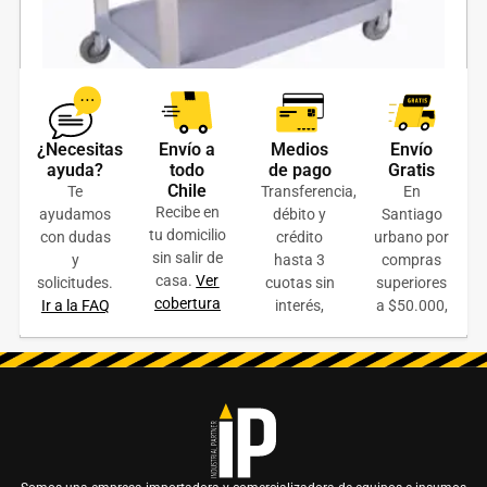
¿Necesitas
Envío a
Medios
Envío
Carro Multiuso 3 Niveles 100 kg. gris
ayuda?
todo
de pago
Gratis
Chile
Te
Transferencia,
En
$
88.000
+ IVA
Recibe en
ayudamos
débito y
Santiago
tu domicilio
con dudas
crédito
urbano por
AÑADIR AL CARRITO
sin salir de
y
hasta 3
compras
casa.
Ver
solicitudes.
cuotas sin
superiores
COTIZAR ONLINE
cobertura
Ir a la FAQ
interés,
a $50.000,