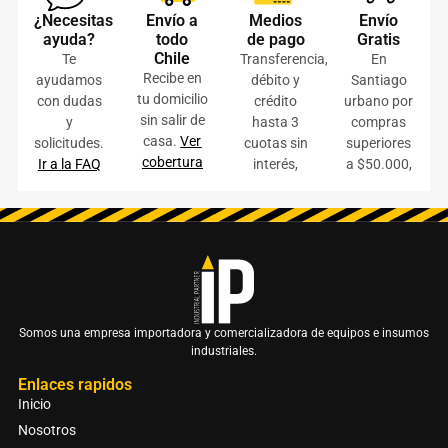
¿Necesitas
Envío a
Medios
Envío
ayuda?
todo
de pago
Gratis
Chile
Te
Transferencia,
En
Recibe en
ayudamos
débito y
Santiago
tu domicilio
con dudas
crédito
urbano por
sin salir de
y
hasta 3
compras
casa.
Ver
solicitudes.
cuotas sin
superiores
cobertura
Ir a la FAQ
interés,
a $50.000,
Somos una empresa importadora y comercializadora de equipos e insumos
industriales.
Enlaces rapidos
Inicio
Nosotros