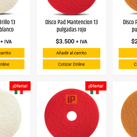
rillo 13
Disco Pad Mantencion 13
Disco 
blanco
pulgadas rojo
pu
$
3.500
$
+ IVA
+ IVA
carrito
Añadir al carrito
nline
Cotizar Online
C
¡Oferta!
¡Oferta!