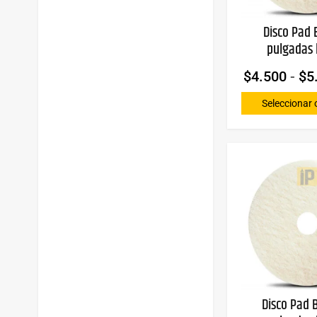
Disco Pad B
pulgadas 
$
4.500
-
$
5
Seleccionar 
Disco Pad B