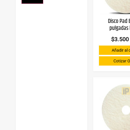
Disco Pad B
pulgadas 
$
3.500
Añadir al 
Cotizar O