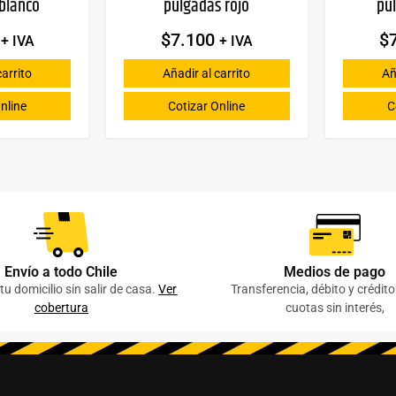
blanco
pulgadas rojo
pu
$
7.100
$
+ IVA
+ IVA
carrito
Añadir al carrito
Añ
nline
Cotizar Online
C
Envío a todo Chile
Medios de pago
tu domicilio sin salir de casa.
Ver
Transferencia, débito y crédit
cobertura
cuotas sin interés,