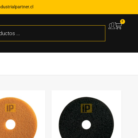
ustrialpartner.cl
0