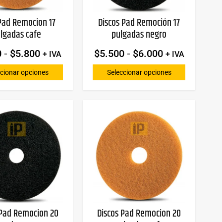
Pad Remocion 17
Discos Pad Remoción 17
lgadas cafe
pulgadas negro
0
-
$
5.800
$
5.500
-
$
6.000
+ IVA
+ IVA
ccionar opciones
Seleccionar opciones
 Pad Remocion 20
Discos Pad Remocion 20