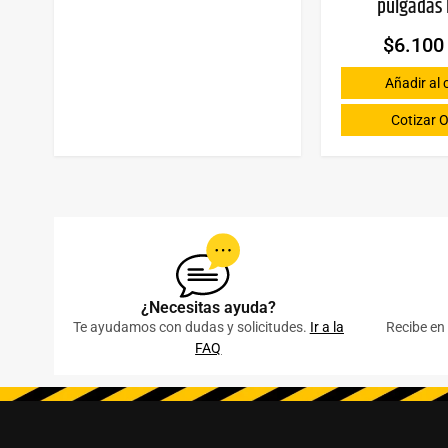
pulgadas 
$
6.100
Añadir al 
Cotizar O
¿Necesitas ayuda?
Te ayudamos con dudas y solicitudes.
Ir a la
Recibe en 
FAQ