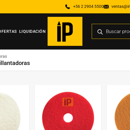
+56 2 2904 5500
ventas@ind
OFERTAS
LIQUIDACIÓN
oras
illantadoras