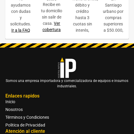
$
410.000
+ IVA
Recibe en
ayudamos
débito y
Santiago
tu domicilio
con dudas
crédito
urbano por
LEER MÁS
sin salir de
y
hasta 3
compras
casa.
Ver
solicitudes.
cuotas sin
superiores
COTIZAR ONLINE
cobertura
Ir a la FAQ
interés,
a $50.000,
Somos una empresa importadora y comercializadora de equipos e insumos
industriales.
Enlaces rapidos
Inicio
Nosotros
Términos y Condiciones
Politica de Privacidad
Atención al cliente