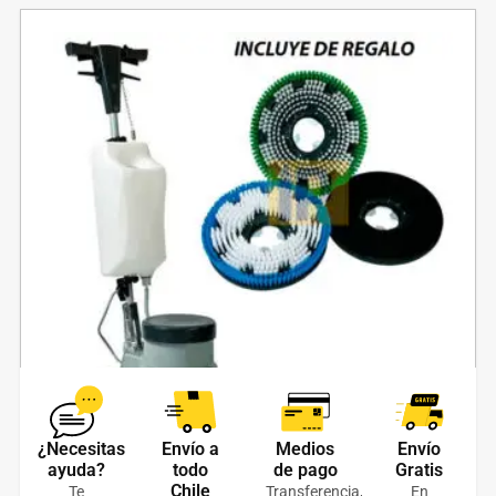
¿Necesitas
Envío a
Medios
Envío
Abrillantadora Industrial 13 pulgadas 154 rpm
ayuda?
todo
de pago
Gratis
Chile
Te
Transferencia,
En