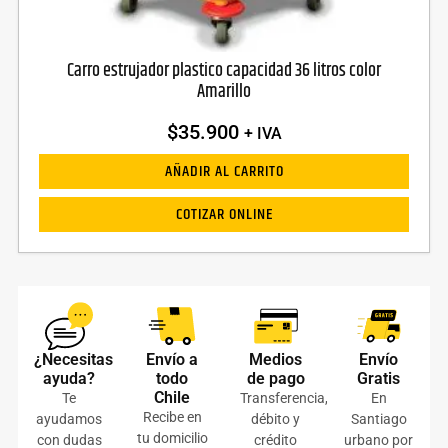
Carro estrujador plastico capacidad 36 litros color
Amarillo
$
35.900
+ IVA
AÑADIR AL CARRITO
COTIZAR ONLINE
¿Necesitas
Envío a
Medios
Envío
ayuda?
todo
de pago
Gratis
Chile
Te
Transferencia,
En
Recibe en
ayudamos
débito y
Santiago
tu domicilio
con dudas
crédito
urbano por