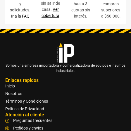
sin salir de
y
hasta 3
compras
casa.
Ver
solicitudes.
cuotas sin
superiores
cobertura
Ir a la FAQ
interés,
a $50.000,
Somos una empresa importadora y comercializadora de equipos e insumos
industriales.
Enlaces rapidos
Inicio
Nosotros
Términos y Condiciones
Politica de Privacidad
Atención al cliente
Preguntas frecuentes
Pedidos y envíos