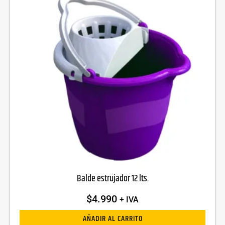
Balde estrujador 12 lts.
$
4.990
+ IVA
AÑADIR AL CARRITO