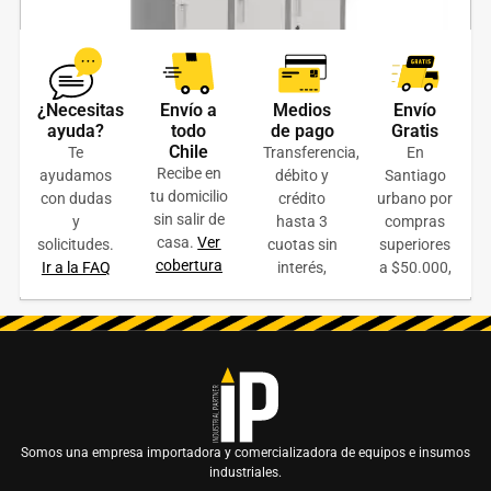
¿Necesitas
Envío a
Medios
Envío
Lockers Metalico Oficina 3 cuerpos 9 puertas
ayuda?
todo
de pago
Gratis
Chile
Te
Transferencia,
En
$
179.900
+ IVA
Recibe en
ayudamos
débito y
Santiago
tu domicilio
con dudas
crédito
urbano por
AÑADIR AL CARRITO
sin salir de
y
hasta 3
compras
casa.
Ver
solicitudes.
cuotas sin
superiores
COTIZAR ONLINE
cobertura
Ir a la FAQ
interés,
a $50.000,
Somos una empresa importadora y comercializadora de equipos e insumos
industriales.