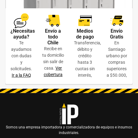
¿Necesitas
Envío a
Medios
Envío
Lockers Metalico Oficina 5 cuerpos 15 puertas
ayuda?
todo
de pago
Gratis
Chile
Te
Transferencia,
En
$
295.900
+ IVA
Recibe en
ayudamos
débito y
Santiago
tu domicilio
con dudas
crédito
urbano por
LEER MÁS
sin salir de
y
hasta 3
compras
casa.
Ver
solicitudes.
cuotas sin
superiores
COTIZAR ONLINE
cobertura
Ir a la FAQ
interés,
a $50.000,
Somos una empresa importadora y comercializadora de equipos e insumos
industriales.