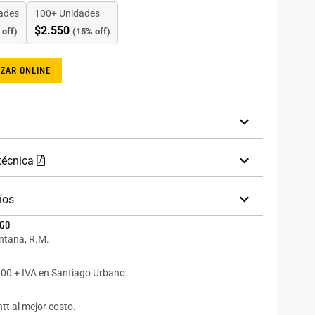
dades
100+ Unidades
$
2.550
 off)
(15% off)
IZAR ONLINE
 técnica
íos
AGO
intana, R.M.
00 + IVA en Santiago Urbano.
tt al mejor costo.