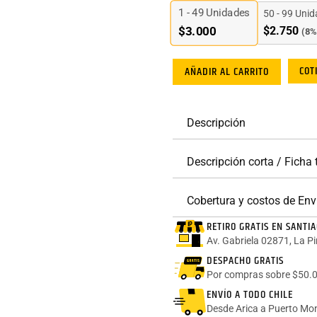
1 - 49
Unidades
50 - 99 Uni
$
2.750
$
3.000
(8%
COT
AÑADIR AL CARRITO
Descripción
Descripción corta / Ficha
Cobertura y costos de Env
RETIRO GRATIS EN SANTI
Av. Gabriela 02871, La P
DESPACHO GRATIS
Por compras sobre $50.0
ENVÍO A TODO CHILE
Desde Arica a Puerto Mon