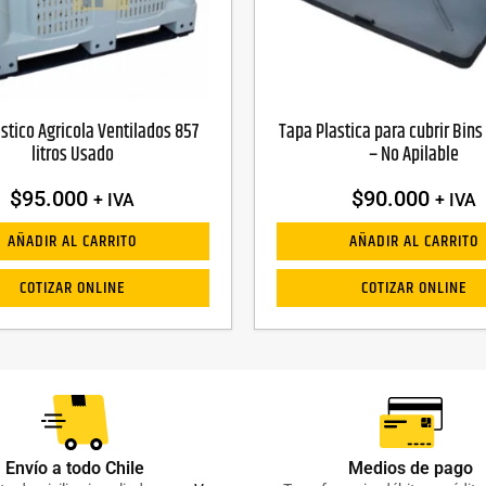
astico Agricola Ventilados 857
Tapa Plastica para cubrir Bins 
litros Usado
– No Apilable
$
95.000
$
90.000
+ IVA
+ IVA
AÑADIR AL CARRITO
AÑADIR AL CARRITO
COTIZAR ONLINE
COTIZAR ONLINE
Envío a todo Chile
Medios de pago