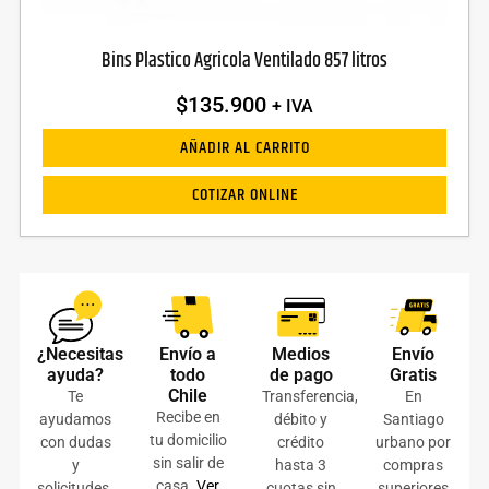
Bins Plastico Agricola Ventilado 857 litros
$
135.900
+ IVA
AÑADIR AL CARRITO
COTIZAR ONLINE
¿Necesitas
Envío a
Medios
Envío
ayuda?
todo
de pago
Gratis
Chile
Te
Transferencia,
En
Recibe en
ayudamos
débito y
Santiago
tu domicilio
con dudas
crédito
urbano por
sin salir de
y
hasta 3
compras
casa.
Ver
solicitudes.
cuotas sin
superiores