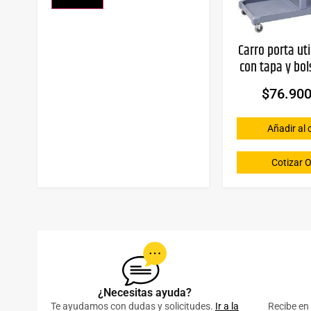
Carro porta ut
con tapa y bol
$
76.90
Añadir al 
Cotizar O
¿Necesitas ayuda?
Te ayudamos con dudas y solicitudes.
Ir a la
Recibe en 