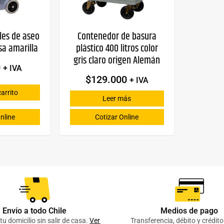
iles de aseo
Contenedor de basura
sa amarilla
plástico 400 litros color
gris claro origen Alemán
0
+ IVA
$
129.000
+ IVA
carrito
Leer más
nline
Cotizar Online
Envío a todo Chile
Medios de pago
tu domicilio sin salir de casa.
Ver
Transferencia, débito y crédit