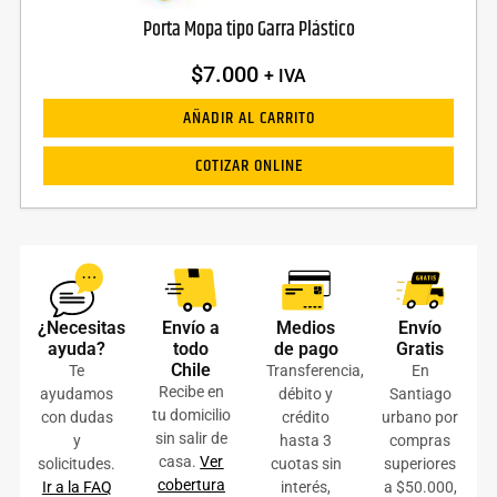
Porta Mopa tipo Garra Plástico
$
7.000
+ IVA
AÑADIR AL CARRITO
COTIZAR ONLINE
¿Necesitas
Envío a
Medios
Envío
ayuda?
todo
de pago
Gratis
Chile
Te
Transferencia,
En
Recibe en
ayudamos
débito y
Santiago
tu domicilio
con dudas
crédito
urbano por
sin salir de
y
hasta 3
compras
casa.
Ver
solicitudes.
cuotas sin
superiores
cobertura
Ir a la FAQ
interés,
a $50.000,