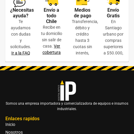
¿Necesitas
Envío a
Medios
Envío
Repuesto goma para limpia vidrios 35 cm.
ayuda?
todo
de pago
Gratis
Chile
Te
Transferencia,
En
$
2.000
+ IVA
Recibe en
ayudamos
débito y
Santiago
tu domicilio
con dudas
crédito
urbano por
AÑADIR AL CARRITO
sin salir de
y
hasta 3
compras
casa.
Ver
solicitudes.
cuotas sin
superiores
COTIZAR ONLINE
cobertura
Ir a la FAQ
interés,
a $50.000,
Somos una empresa importadora y comercializadora de equipos e insumos
industriales.
Enlaces rapidos
Inicio
Nosotros