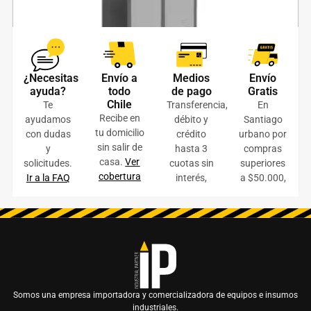
Lockers Metálico Industrial 2 cuerpos 2 puertas
¿Necesitas
Envío a
Medios
Envío
ayuda?
todo
de pago
Gratis
Chile
$
129.000
Te
Transferencia,
En
+ IVA
Recibe en
ayudamos
débito y
Santiago
AÑADIR AL CARRITO
tu domicilio
con dudas
crédito
urbano por
sin salir de
y
hasta 3
compras
COTIZAR ONLINE
casa.
Ver
solicitudes.
cuotas sin
superiores
cobertura
Ir a la FAQ
interés,
a $50.000,
Somos una empresa importadora y comercializadora de equipos e insumos
industriales.