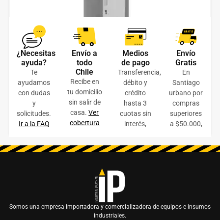
¿Necesitas
Envío a
Medios
Envío
Lockers Metálico Industrial 1 cuerpo 3 puertas
ayuda?
todo
de pago
Gratis
Chile
Te
Transferencia,
En
$
95.000
+ IVA
Recibe en
ayudamos
débito y
Santiago
tu domicilio
AÑADIR AL CARRITO
con dudas
crédito
urbano por
sin salir de
y
hasta 3
compras
casa.
Ver
solicitudes.
cuotas sin
superiores
COTIZAR ONLINE
cobertura
Ir a la FAQ
interés,
a $50.000,
Somos una empresa importadora y comercializadora de equipos e insumos
industriales.