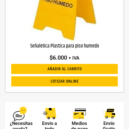
Señaletica Plastica para piso humedo
$
6.000
+ IVA
AÑADIR AL CARRITO
COTIZAR ONLINE
¿Necesitas
Envío a
Medios
Envío
ayuda?
todo
de pago
Gratis