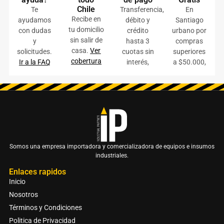
Chile
Te
Transferencia,
En
Recibe en
ayudamos
débito y
Santiago
tu domicilio
con dudas
crédito
urbano por
sin salir de
y
hasta 3
compras
casa.
Ver
solicitudes.
cuotas sin
superiores
cobertura
Ir a la FAQ
interés,
a $50.000,
Somos una empresa importadora y comercializadora de equipos e insumos
industriales.
Enlaces rapidos
Inicio
Nosotros
Términos y Condiciones
Politica de Privacidad