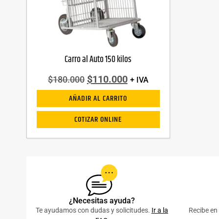
Carro al Auto 150 kilos
$
110.000
$
180.000
+ IVA
AÑADIR AL CARRITO
COTIZAR ONLINE
¿Necesitas ayuda?
Te ayudamos con dudas y solicitudes.
Ir a la
Recibe en 