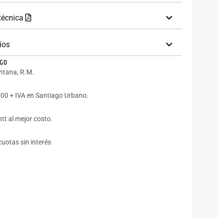
 técnica
íos
AGO
intana, R.M.
00 + IVA en Santiago Urbano.
tt al mejor costo.
cuotas sin interés