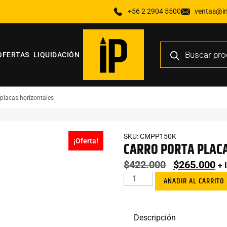
+56 2 2904 5500
ventas@ind
OFERTAS
LIQUIDACIÓN
 placas horizontales
SKU: CMPP150K
¡Oferta!
CARRO PORTA PLAC
$
422.000
$
265.000
+ 
AÑADIR AL CARRITO
Descripción