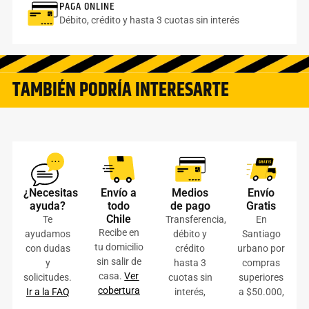
PAGA ONLINE
Débito, crédito y hasta 3 cuotas sin interés
TAMBIÉN PODRÍA INTERESARTE
¿Necesitas
Envío a
Medios
Envío
ayuda?
todo
de pago
Gratis
Chile
Te
Transferencia,
En
Recibe en
ayudamos
débito y
Santiago
tu domicilio
con dudas
crédito
urbano por
sin salir de
y
hasta 3
compras
casa.
Ver
solicitudes.
cuotas sin
superiores
cobertura
Ir a la FAQ
interés,
a $50.000,