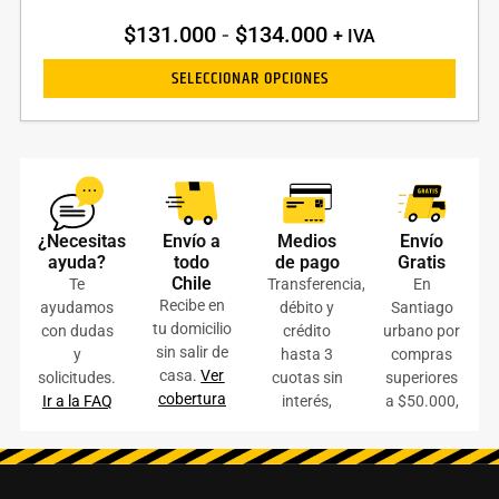
$
131.000
-
$
134.000
+ IVA
SELECCIONAR OPCIONES
¿Necesitas
Envío a
Medios
Envío
ayuda?
todo
de pago
Gratis
Chile
Te
Transferencia,
En
Recibe en
ayudamos
débito y
Santiago
tu domicilio
con dudas
crédito
urbano por
sin salir de
y
hasta 3
compras
casa.
Ver
solicitudes.
cuotas sin
superiores
cobertura
Ir a la FAQ
interés,
a $50.000,