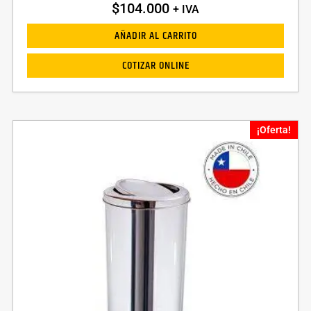
$
104.000
+ IVA
AÑADIR AL CARRITO
COTIZAR ONLINE
¡Oferta!