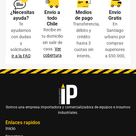
Basurero Acero Inoxidable tapa pedal 90 litros
¿Necesitas
Envío a
Medios
Envío
$
106.000
+ IVA
ayuda?
todo
de pago
Gratis
Chile
Te
Transferencia,
En
AÑADIR AL CARRITO
Recibe en
ayudamos
débito y
Santiago
tu domicilio
con dudas
crédito
urbano por
COTIZAR ONLINE
sin salir de
y
hasta 3
compras
casa.
Ver
solicitudes.
cuotas sin
superiores
cobertura
Ir a la FAQ
interés,
a $50.000,
Somos una empresa importadora y comercializadora de equipos e insumos
industriales.
Enlaces rapidos
Inicio