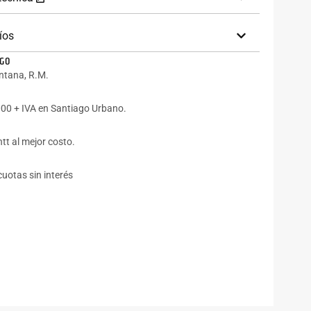
íos
AGO
intana, R.M.
00 + IVA en Santiago Urbano.
tt al mejor costo.
cuotas sin interés