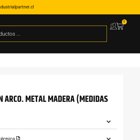
ustrialpartner.cl
0
N ARCO. METAL MADERA (MEDIDAS
 técnica