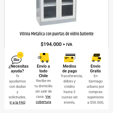
Vitrina Metálica con puertas de vidrio batiente
$
194.000
+ IVA
AÑADIR AL CARRITO
COTIZAR ONLINE
¿Necesitas
Envío a
Medios
Envío
ayuda?
todo
de pago
Gratis
Chile
Te
Transferencia,
En
Recibe en
ayudamos
débito y
Santiago
tu domicilio
con dudas
crédito
urbano por
sin salir de
y
hasta 3
compras
casa.
Ver
solicitudes.
cuotas sin
superiores
cobertura
Ir a la FAQ
interés,
a $50.000,