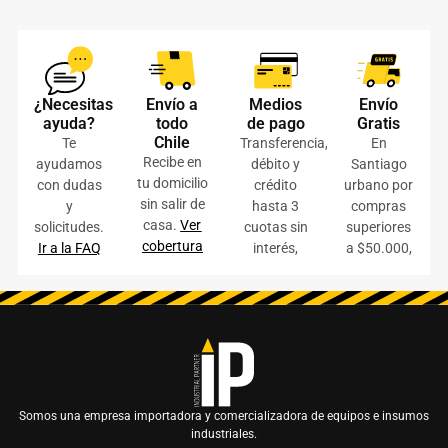
¿Necesitas
Envío a
Medios
Envío
ayuda?
todo
de pago
Gratis
Chile
Te
Transferencia,
En
Recibe en
ayudamos
débito y
Santiago
tu domicilio
con dudas
crédito
urbano por
sin salir de
y
hasta 3
compras
casa.
Ver
solicitudes.
cuotas sin
superiores
cobertura
Ir a la FAQ
interés,
a $50.000,
Somos una empresa importadora y comercializadora de equipos e insumos
industriales.