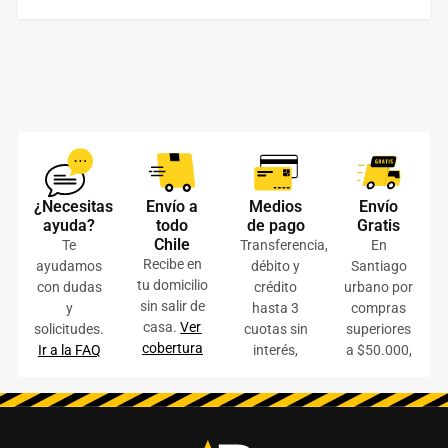
¿Necesitas
Envío a
Medios
Envío
ayuda?
todo
de pago
Gratis
Chile
Te
Transferencia,
En
Recibe en
ayudamos
débito y
Santiago
tu domicilio
con dudas
crédito
urbano por
sin salir de
y
hasta 3
compras
casa.
Ver
solicitudes.
cuotas sin
superiores
cobertura
Ir a la FAQ
interés,
a $50.000,