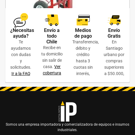
¿Necesitas
Envío a
Medios
Envío
Carro yegua acero 400 kilos
ayuda?
todo
de pago
Gratis
Chile
Te
Transferencia,
En
$
109.000
+ IVA
Recibe en
ayudamos
débito y
Santiago
tu domicilio
con dudas
crédito
urbano por
AÑADIR AL CARRITO
sin salir de
y
hasta 3
compras
casa.
Ver
solicitudes.
cuotas sin
superiores
COTIZAR ONLINE
cobertura
Ir a la FAQ
interés,
a $50.000,
Somos una empresa importadora y comercializadora de equipos e insumos
industriales.