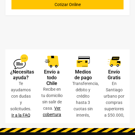
Cotizar Online
¿Necesitas
Envío a
Medios
Envío
ayuda?
todo
de pago
Gratis
Chile
Te
Transferencia,
En
Recibe en
ayudamos
débito y
Santiago
tu domicilio
con dudas
crédito
urbano por
sin salir de
y
hasta 3
compras
casa.
Ver
solicitudes.
cuotas sin
superiores
cobertura
Ir a la FAQ
interés,
a $50.000,