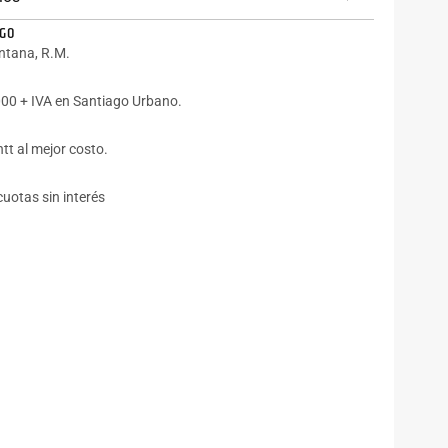
AGO
intana, R.M.
00 + IVA en Santiago Urbano.
tt al mejor costo.
cuotas sin interés