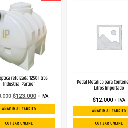
ptica reforzada 1250 litros –
Pedal Metalico para Contene
Industrial Partner
Litros Importado
$
123.000
0.000
+ IVA
$
12.000
+ IVA
AÑADIR AL CARRITO
AÑADIR AL CARRITO
COTIZAR ONLINE
COTIZAR ONLINE