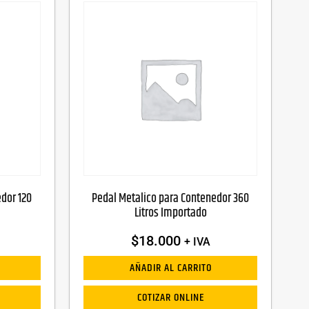
dor 120
Pedal Metalico para Contenedor 360
Litros Importado
$
18.000
+ IVA
AÑADIR AL CARRITO
COTIZAR ONLINE