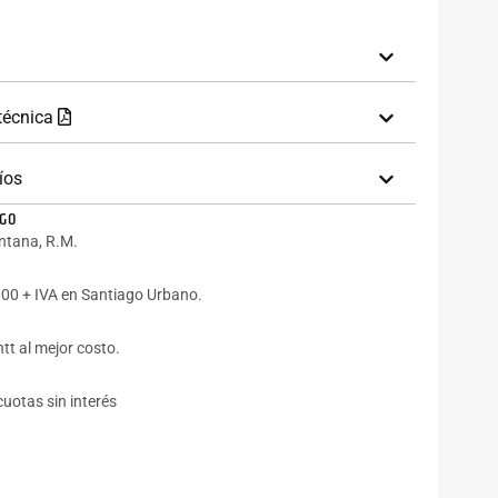
 técnica
íos
AGO
intana, R.M.
00 + IVA en Santiago Urbano.
tt al mejor costo.
cuotas sin interés