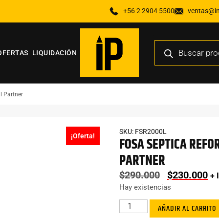
+56 2 2904 5500
ventas@ind
OFERTAS
LIQUIDACIÓN
l Partner
SKU: FSR2000L
¡Oferta!
FOSA SEPTICA REFO
PARTNER
$
290.000
$
230.000
+ 
Hay existencias
AÑADIR AL CARRITO