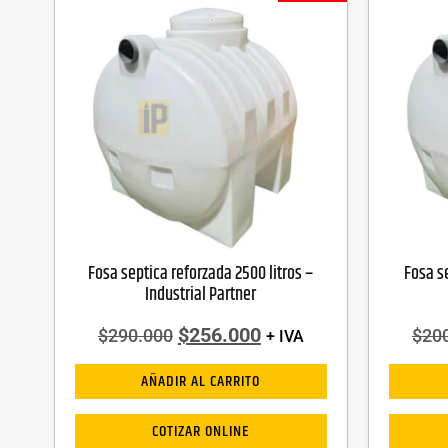
Fosa septica reforzada 2500 litros –
Fosa se
Industrial Partner
$
256.000
$
290.000
$
20
+ IVA
AÑADIR AL CARRITO
COTIZAR ONLINE