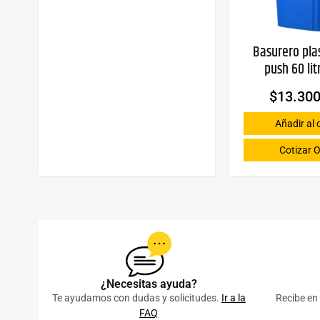
Basurero pla
push 60 lit
$
13.30
Añadir al 
Cotizar O
¿Necesitas ayuda?
Te ayudamos con dudas y solicitudes.
Ir a la
Recibe en 
FAQ