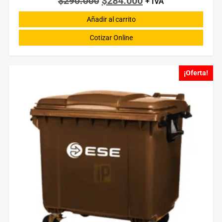
$
290.000
$
284.000
+ IVA
Añadir al carrito
Cotizar Online
¡Oferta!