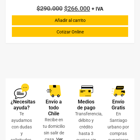
$
290.000
$
266.000
+ IVA
Añadir al carrito
Cotizar Online
¿Necesitas
Envío a
Medios
Envío
ayuda?
todo
de pago
Gratis
Chile
Te
Transferencia,
En
Recibe en
ayudamos
débito y
Santiago
tu domicilio
con dudas
crédito
urbano por
sin salir de
y
hasta 3
compras
casa.
Ver
solicitudes.
cuotas sin
superiores