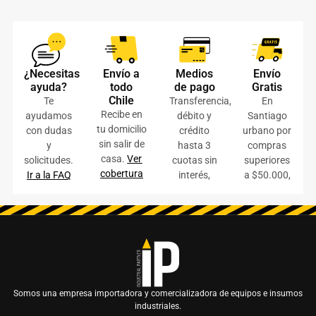
¿Necesitas
Envío a
Medios
Envío
ayuda?
todo
de pago
Gratis
Chile
Te
Transferencia,
En
Recibe en
ayudamos
débito y
Santiago
tu domicilio
con dudas
crédito
urbano por
sin salir de
y
hasta 3
compras
casa.
Ver
solicitudes.
cuotas sin
superiores
cobertura
Ir a la FAQ
interés,
a $50.000,
Somos una empresa importadora y comercializadora de equipos e insumos
industriales.