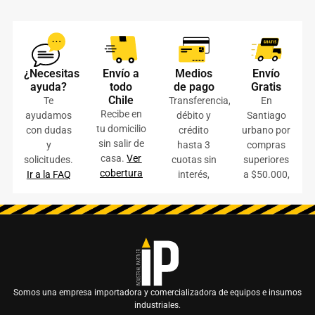
¿Necesitas
Envío a
Medios
Envío
ayuda?
todo
de pago
Gratis
Chile
Te
Transferencia,
En
Recibe en
ayudamos
débito y
Santiago
tu domicilio
con dudas
crédito
urbano por
sin salir de
y
hasta 3
compras
casa.
Ver
solicitudes.
cuotas sin
superiores
cobertura
Ir a la FAQ
interés,
a $50.000,
Somos una empresa importadora y comercializadora de equipos e insumos
industriales.